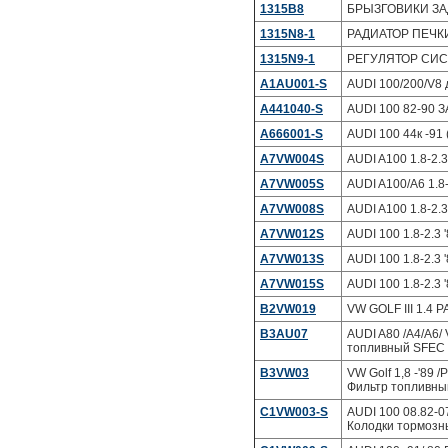
1315B8
БРЫЗГОВИКИ ЗА
1315N8-1
РАДИАТОР ПЕЧКИ
1315N9-1
РЕГУЛЯТОР СИСТ
A1AU001-S
AUDI 100/200/V8 
A441040-S
AUDI 100 82-90 
A666001-S
AUDI 100 44к -91
A7VW004S
AUDI A100 1.8-2.
A7VW005S
AUDI A100/A6 1.8
A7VW008S
AUDI A100 1.8-2.
A7VW012S
AUDI 100 1.8-2.3
A7VW013S
AUDI 100 1.8-2.3
A7VW015S
AUDI 100 1.8-2.3
B2VW019
VW GOLF III 1.4 
B3AU07
AUDI A80 /A4/A6/
топливный SFEC
B3VW03
VW Golf 1,8 -'89 /P
Фильтр топливны
C1VW003-S
AUDI 100 08.82-0
Колодки тормозн