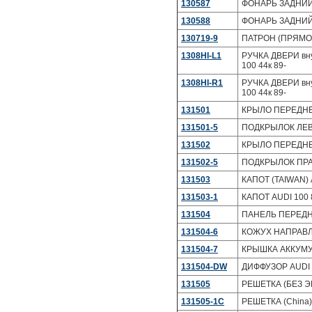
130587
ФОНАРЬ ЗАДНИЙ 
130588
ФОНАРЬ ЗАДНИЙ 
130719-9
ПАТРОН (ПРЯМОЙ)
1308HI-L1
РУЧКА ДВЕРИ вну
100 44к 89-
1308HI-R1
РУЧКА ДВЕРИ вну
100 44к 89-
131501
КРЫЛО ПЕРЕДНЕЕ
131501-5
ПОДКРЫЛОК ЛЕВЫ
131502
КРЫЛО ПЕРЕДНЕЕ
131502-5
ПОДКРЫЛОК ПРАВ
131503
КАПОТ (TAIWAN) A
131503-1
КАПОТ AUDI 100 
131504
ПАНЕЛЬ ПЕРЕДНЯЯ
131504-6
КОЖУХ НАПРАВЛ
131504-7
КРЫШКА АККУМУЛ
131504-DW
ДИФФУЗОР AUDI 1
131505
РЕШЕТКА (БЕЗ ЭМ
131505-1C
РЕШЕТКА (China)