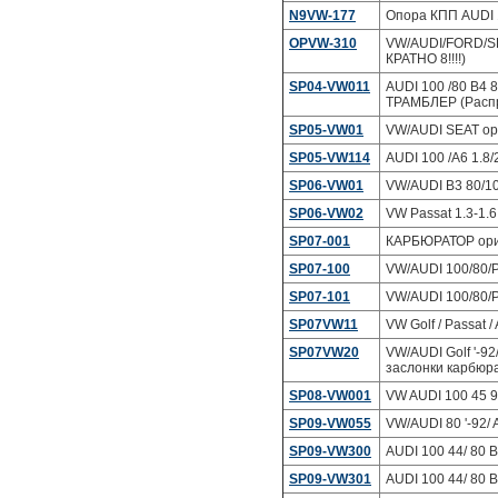
N9VW-177
Опора КПП AUDI 1
OPVW-310
VW/AUDI/FORD/SK
КРАТНО 8!!!!)
SP04-VW011
AUDI 100 /80 B4 
ТРАМБЛЕР (Распр
SP05-VW01
VW/AUDI SEAT о
SP05-VW114
AUDI 100 /A6 1.8/2
SP06-VW01
VW/AUDI B3 80/100
SP06-VW02
VW Passat 1.3-1.6 
SP07-001
КАРБЮРАТОР ориг
SP07-100
VW/AUDI 100/80/
SP07-101
VW/AUDI 100/80/
SP07VW11
VW Golf / Passat
SP07VW20
VW/AUDI Golf '-92
заслонки карбюр
SP08-VW001
VW AUDI 100 45 
SP09-VW055
VW/AUDI 80 '-92/
SP09-VW300
AUDI 100 44/ 80 
SP09-VW301
AUDI 100 44/ 80 