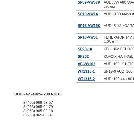
SP09-VW679
AUDI/VW A80 '86-/
стекла
SP13-VW14
AUDI (100 44куз
SP13-VW15K
AUDI R-15 КОЛП
SP16-VW01
ГЕНЕРАТОР 14V 65A
1.6/JETT
SP20-10
КРЫШКА БЕНЗОБАК
SP202
КОЖУХ НАПРАВЛЕ
VF-VW103
AUDI 100 -'91 (
WT1315-1
SP19-0 AUDI 1
WT1315-2
AUDI 100 44к/ 8
ООО «Альвико» 2003-2016
8 (495) 969-93-57
8 (963) 965-04-79
8 (963) 965-03-18
8 (963) 965-03-37