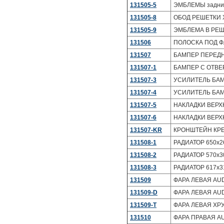
131505-5
ЭМБЛЕМЫ задний 
131505-8
ОБОД РЕШЕТКИ Х
131505-9
ЭМБЛЕМА В РЕШЕ
131506
ПОЛОСКА ПОД ФА
131507
БАМПЕР ПЕРЕДНИ
131507-1
БАМПЕР С ОТВЕР
131507-3
УСИЛИТЕЛЬ БАМП
131507-4
УСИЛИТЕЛЬ БАМ
131507-5
НАКЛАДКИ ВЕРХН
131507-6
НАКЛАДКИ ВЕРХН
131507-KR
КРОНШТЕЙН КРЕП
131508-1
РАДИАТОР 650х267
131508-2
РАДИАТОР 570x308 
131508-3
РАДИАТОР 617х310
131509
ФАРА ЛЕВАЯ AUD
131509-D
ФАРА ЛЕВАЯ AUD
131509-T
ФАРА ЛЕВАЯ ХРУ
131510
ФАРА ПРАВАЯ AU