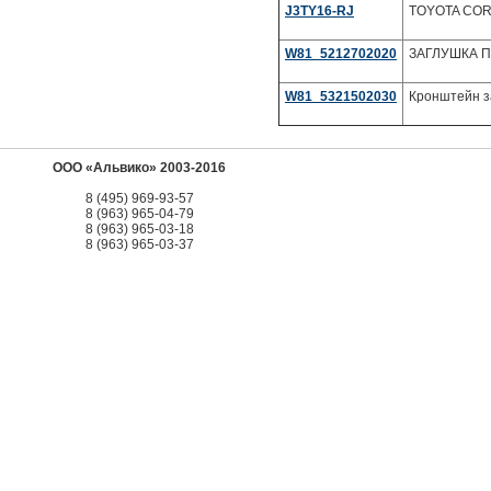
J3TY16-RJ
TOYOTA CORO
W81_5212702020
ЗАГЛУШКА П
W81_5321502030
Кронштейн з
ООО «Альвико» 2003-2016
8 (495) 969-93-57
8 (963) 965-04-79
8 (963) 965-03-18
8 (963) 965-03-37