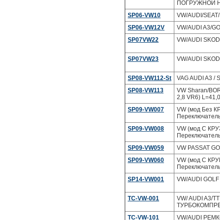
ПОГРУЖНОЙ На
SP06-VW10
VW/AUDI/SEAT/
SP06-VW12V
VW/AUDI A3/GOL
SP07VW22
VW/AUDI SKOD
SP07VW23
VW/AUDI SKOD
SP08-VW112-St
VAG AUDI A3 /
SP08-VW113
VW Sharan/BOR
2,8 VR6) L=41
SP09-VW007
VW (мод Без КР
Переключатель
SP09-VW008
VW (мод С КРУЗ
Переключатель
SP09-VW059
VW PASSAT GOL
SP09-VW060
VW (мод С КРУ
Переключатель
SP14-VW001
VW/AUDI GOLF 
TC-VW-001
VW/ AUDI A3/TT
ТУРБОКОМПР
TC-VW-101
VW/AUDI РЕМК