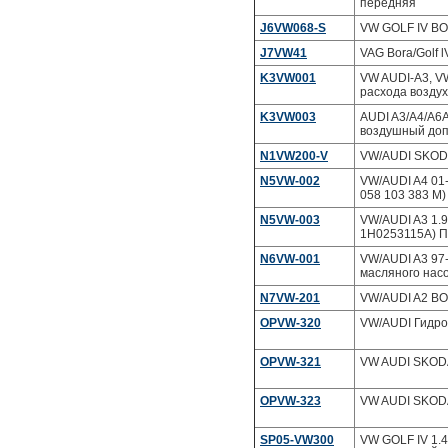
передняя
J6VW068-S
VW GOLF IV BO
J7VW41
VAG Bora/Golf 
K3VW001
VW AUDI-A3, VW-
расхода возду
K3VW003
AUDI A3/A4/A6
воздушный доп
N1VW200-V
VW/AUDI SKOD
N5VW-002
VW/AUDI A4 01-
058 103 383 M
N5VW-003
VW/AUDI A3 1.
1H0253115A) П
N6VW-001
VW/AUDI A3 97
масляного нас
N7VW-201
VW/AUDI A2 B
OPVW-320
VW/AUDI Гидро
OPVW-321
VW AUDI SKODA
OPVW-323
VW AUDI SKOD
SP05-VW300
VW GOLF IV 1.4