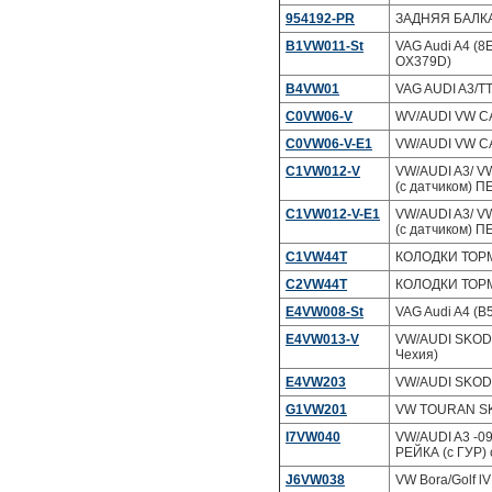
954192-PR
ЗАДНЯЯ БАЛКА 
B1VW011-St
VAG Audi A4 (8E
OX379D)
B4VW01
VAG AUDI A3/TT
C0VW06-V
WV/AUDI VW CA
C0VW06-V-E1
VW/AUDI VW CA
C1VW012-V
VW/AUDI A3/ VW
(с датчиком) П
C1VW012-V-E1
VW/AUDI A3/ VW
(с датчиком) П
C1VW44T
КОЛОДКИ ТОРМ
C2VW44T
КОЛОДКИ ТОРМ
E4VW008-St
VAG Audi A4 (B5
E4VW013-V
VW/AUDI SKODA
Чехия)
E4VW203
VW/AUDI SKODA
G1VW201
VW TOURAN SK
I7VW040
VW/AUDI A3 -09
РЕЙКА (с ГУР) 
J6VW038
VW Bora/Golf l