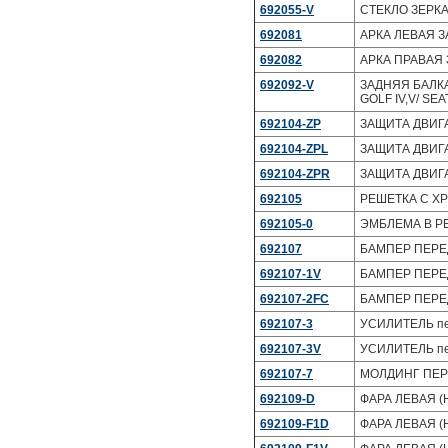
692055-V
СТЕКЛО ЗЕРКАЛ
692081
АРКА ЛЕВАЯ З
692082
АРКА ПРАВАЯ 
692092-V
ЗАДНЯЯ БАЛКА 
GOLF IV,V/ SEA
692104-ZP
ЗАЩИТА ДВИГА
692104-ZPL
ЗАЩИТА ДВИГА
692104-ZPR
ЗАЩИТА ДВИГА
692105
РЕШЕТКА С ХР
692105-0
ЭМБЛЕМА В РЕШ
692107
БАМПЕР ПЕРЕД
692107-1V
БАМПЕР ПЕРЕД
692107-2FC
БАМПЕР ПЕРЕД
692107-3
УСИЛИТЕЛЬ пе
692107-3V
УСИЛИТЕЛЬ пе
692107-7
МОЛДИНГ ПЕРЕ
692109-D
ФАРА ЛЕВАЯ (H
692109-F1D
ФАРА ЛЕВАЯ (