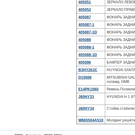
405051
ЗЕРКАЛО ЛЕВО
405052
ЗЕРКАЛО ПРАВ
405087
ФОНАРЬ ЗАДНИ
405087-1
ФОНАРЬ ЗАДНИ
405087-1D
ФОНАРЬ ЗАДНИ
405088
ФОНАРЬ ЗАДНИ
405088-1
ФОНАРЬ ЗАДНИ
405088-1D
ФОНАРЬ ЗАДНИ
405096
БАМПЕР ЗАДНИ
B3HY26JC
HUYNDAI SANTA 
D15006
MITSUBISHI GAL
охлажд. GMB
E14PK1060
Ремень Поликл
J60HY33
HYUNDAI H 1 97
J60HY34
Стойка стабили
W865504A510
Молдинг решётк