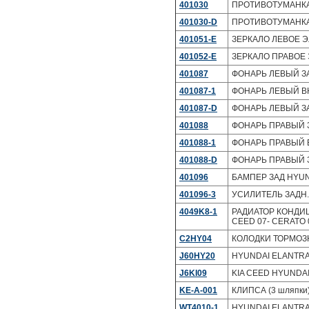
401030
ПРОТИВОТУМАНКА 
401030-D
ПРОТИВОТУМАНКА 
401051-E
ЗЕРКАЛО ЛЕВОЕ Эл
401052-E
ЗЕРКАЛО ПРАВОЕ Э
401087
ФОНАРЬ ЛЕВЫЙ ЗА
401087-1
ФОНАРЬ ЛЕВЫЙ ВН
401087-D
ФОНАРЬ ЛЕВЫЙ ЗА
401088
ФОНАРЬ ПРАВЫЙ З
401088-1
ФОНАРЬ ПРАВЫЙ В
401088-D
ФОНАРЬ ПРАВЫЙ З
401096
БАМПЕР ЗАД HYUN
401096-3
УСИЛИТЕЛЬ ЗАДН.
4049K8-1
РАДИАТОР КОНДИЦИ
CEED 07- CERATO 
C2HY04
КОЛОДКИ ТОРМОЗН
J60HY20
HYUNDAI ELANTRA (
J6KI09
KIA CEED HYUNDAI 
KE-A-001
КЛИПСА (3 шляпки
WT4010-1
HYUNDAI ELANTRA